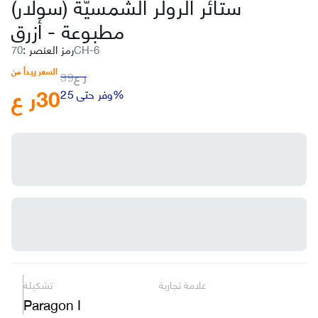
ستائر الرولر الشمسيّة (سولار)
أزرق
مطبوعة
-
70CH-6
رمز العنصر
:
السعر يبدأ من
ر ع
39
30
ر ع
وفر حتى 25%
علامة تجارية
تشكيلة
Paragon I