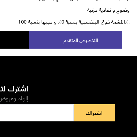
وضوح و نفاذية جزئية
الأشعة فوق البنفسجية بنسبة 0٪ و حجبها بنسبة 100٪.
التخصيص المتقدم
اشترك لتص
إلهام وعروض 
اشتراك