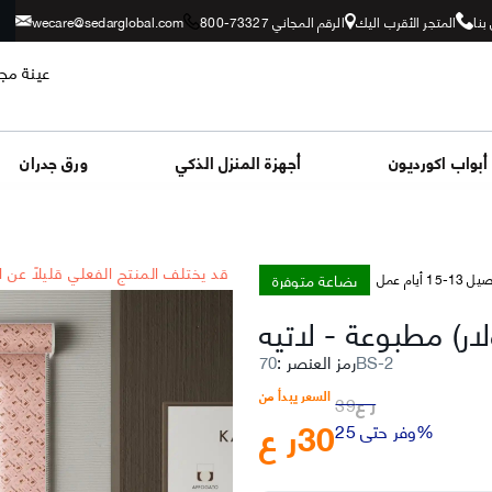
بنا
المتجر الأقرب اليك
الرقم المجاني 73327-800
wecare@sedarglobal.com
عينة مجا
أبواب اكورديون
أجهزة المنزل الذكي
ورق جدران
*قد يختلف المنتج الفعلي قليلاً عن 
بضاعة متوفرة
-15 أيام عمل
لار) مطبوعة
-
لاتيه
70BS-2
رمز العنصر
:
السعر يبدأ من
ر ع
39
30
ر ع
وفر حتى 25%