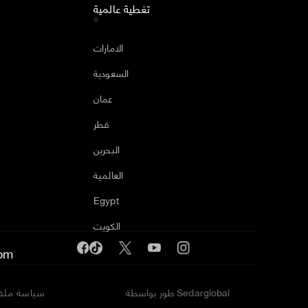
تغطية عالمية
ا
الامارات
السعودية
عمان
قطر
البحرين
العالمية
Egypt
الكويت
om
طور بواسطة Sedarglobal
سياسة ملفا