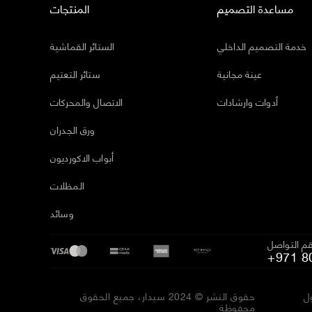
مساعدة التصميم
المنتجات
خدمة التصميم الداخلي
الستائر القماشية
عينة مجانية
ستائر التعتيم
أدوات وارشادات
الاتصال والمحركات
ورق الجدران
أبواب الاكورديون
المظلات
وسائد
م التواصل
+971 8
ل
حقوق النشر © 2024 سيدار، جميع الحقوق
محفوظة