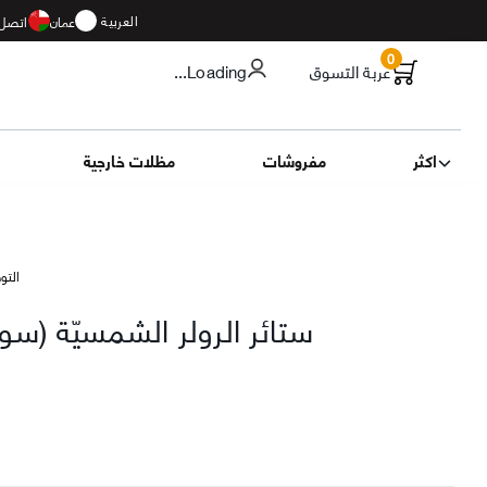
العربية
عمان
اتصل 
0
عربة التسوق
...Loading
اكثر
مفروشات
مظلات خارجية
التوصيل 13
ستائر الرولر الشمسيّة (سو