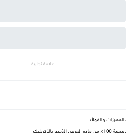
علامة تجارية
المميزات والفوائد:
بنسبة 100٪ من مادة العرض المُنتج بالأكريليك.