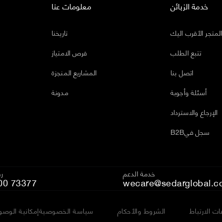
خدمة الزبائن
معلومات عنا
لمتجر الأقرب اليك
تاريخنا
تتبع الطلب
فرص الامتياز
اتصل بنا
المشاريع المنجزة
أسئلة وأجوبة
مدونة
الإرجاع والاسترداد
B2Bسجل في
خدمة الدعم
رق
00 73377
wecare@sedarglobal.c
ت الارتباط
الشروط والأحكام
سياسة الخصوصية
إمكانية الوصو