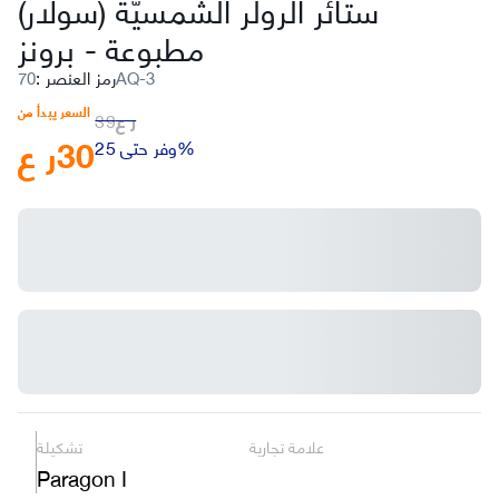
ستائر الرولر الشمسيّة (سولار)
مطبوعة
-
برونز
70AQ-3
رمز العنصر
:
السعر يبدأ من
ر ع
39
30
ر ع
وفر حتى 25%
علامة تجارية
تشكيلة
Paragon I