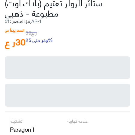
ستائر الرولر تعتيم (بلاك أوت)
مطبوعة
-
ذهبي
51AR-1
رمز العنصر
:
السعر يبدأ من
ر ع
39
30
ر ع
وفر حتى 25%
علامة تجارية
تشكيلة
Paragon I