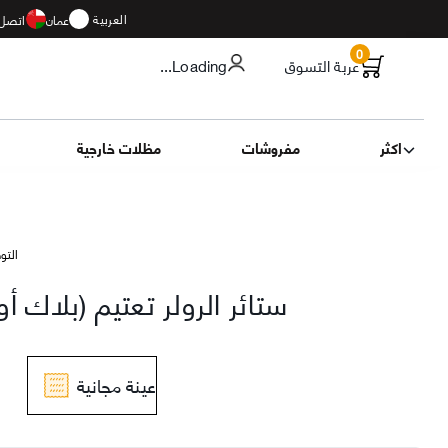
العربية
عمان
اتصل 
0
عربة التسوق
...Loading
اكثر
مفروشات
مظلات خارجية
التوصيل 13
ستائر الرولر تعتيم (بلاك 
عينة مجانية