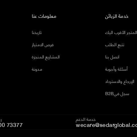
خدمة الزبائن
معلومات عنا
لمتجر الأقرب اليك
تاريخنا
تتبع الطلب
فرص الامتياز
اتصل بنا
المشاريع المنجزة
أسئلة وأجوبة
مدونة
الإرجاع والاسترداد
B2Bسجل في
خدمة الدعم
رق
00 73377
wecare@sedarglobal.c