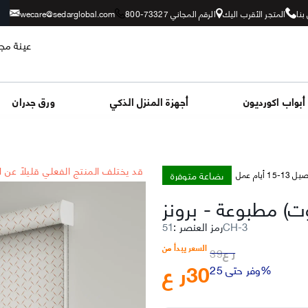
بنا
المتجر الأقرب اليك
الرقم المجاني 73327-800
wecare@sedarglobal.com
عينة مجا
أبواب اكورديون
أجهزة المنزل الذكي
ورق جدران
*قد يختلف المنتج الفعلي قليلاً عن 
بضاعة متوفرة
-15 أيام عمل
أوت) مطبوعة
-
برونز
51CH-3
رمز العنصر
:
السعر يبدأ من
ر ع
39
30
ر ع
وفر حتى 25%