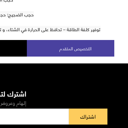
حجب الضجيج: حجب 40 % من الضجيج الخ
توفير كلفة الطاقة – تحافظ على الحرارة في الشتاء، و
التخصيص المتقدم
اشترك لتص
إلهام وعروض 
اشتراك