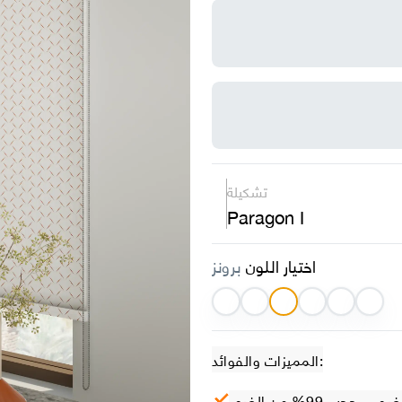
تشكيلة
Paragon I
اختيار اللون
برونز
المميزات والفوائد:
– حجب 99% من الضوء