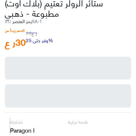
ستائر الرولر تعتيم (بلاك أوت)
مطبوعة
-
ذهبي
51SA-1
رمز العنصر
:
السعر يبدأ من
ر ع
39
30
ر ع
وفر حتى 25%
علامة تجارية
تشكيلة
Paragon I