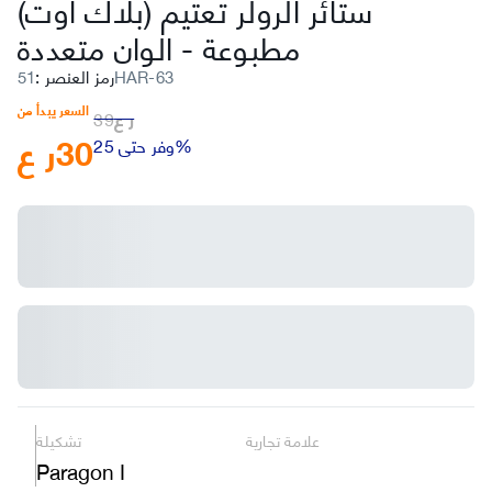
ستائر الرولر تعتيم (بلاك أوت)
مطبوعة
-
الوان متعددة
51HAR-63
رمز العنصر
:
السعر يبدأ من
ر ع
39
30
ر ع
وفر حتى 25%
علامة تجارية
تشكيلة
Paragon I