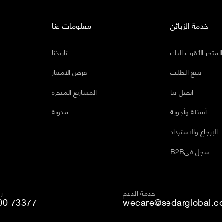
خدمة الزبائن
معلومات عنا
لمتجر الأقرب اليك
تاريخنا
تتبع الطلب
فرص الامتياز
اتصل بنا
المشاريع المنجزة
أسئلة وأجوبة
مدونة
الإرجاع والاسترداد
B2Bسجل في
خدمة الدعم
رق
00 73377
wecare@sedarglobal.c