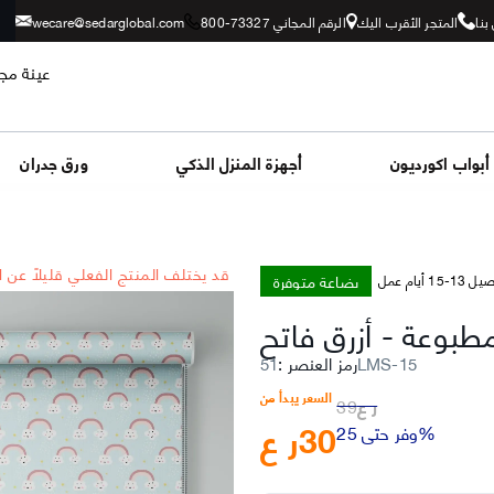
بنا
المتجر الأقرب اليك
الرقم المجاني 73327-800
wecare@sedarglobal.com
عينة مجا
أبواب اكورديون
أجهزة المنزل الذكي
ورق جدران
*قد يختلف المنتج الفعلي قليلاً عن 
بضاعة متوفرة
-15 أيام عمل
 مطبوعة
-
أزرق فاتح
51LMS-15
رمز العنصر
:
السعر يبدأ من
ر ع
39
30
ر ع
وفر حتى 25%