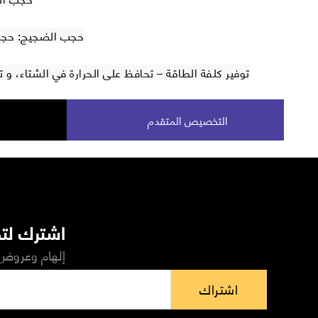
حجب الضجيج: حجب 40 % من الضجيج الخ
توفير كلفة الطاقة – تحافظ على الحرارة في الشتاء، و
التخصيص المتقدم
اشترك لتص
إلهام وعروض 
اشتراك