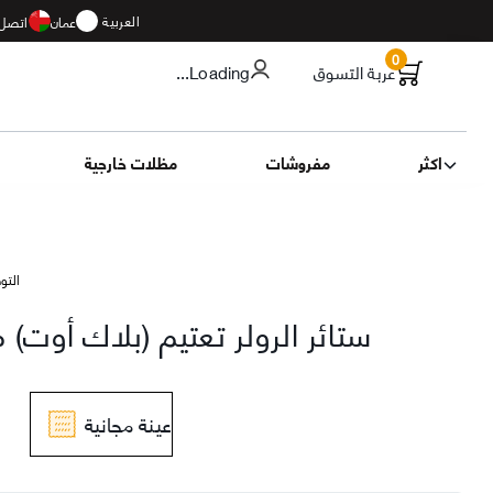
العربية
عمان
اتصل 
0
عربة التسوق
...Loading
اكثر
مفروشات
مظلات خارجية
التوصيل 13
ستائر الرولر تعتيم (بلاك أوت)
عينة مجانية