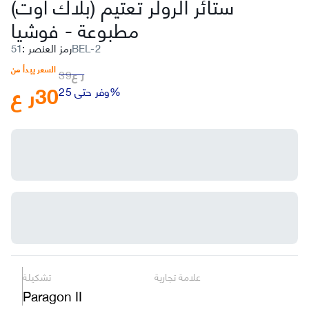
ستائر الرولر تعتيم (بلاك أوت)
مطبوعة
-
فوشيا
51BEL-2
رمز العنصر
:
السعر يبدأ من
ر ع
39
30
ر ع
وفر حتى 25%
علامة تجارية
تشكيلة
Paragon II