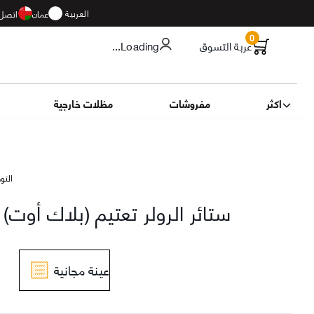
العربية
عمان
اتصل 
0
عربة التسوق
...Loading
اكثر
مفروشات
مظلات خارجية
التوصيل 13
ستائر الرولر تعتيم (بلاك أوت)
عينة مجانية