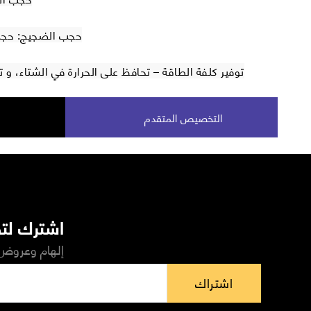
حجب الضجيج: حجب 40 % من الضجيج الخ
توفير كلفة الطاقة – تحافظ على الحرارة في الشتاء، و
التخصيص المتقدم
اشترك لتص
إلهام وعروض 
اشتراك