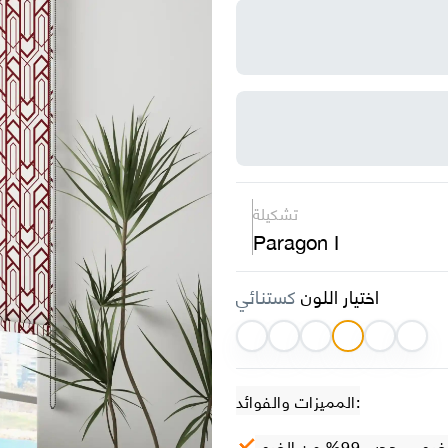
تشكيلة
Paragon I
اختيار اللون
كستنائي
المميزات والفوائد:
– حجب 99% من الضوء