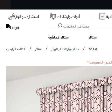
نية
أدوات وارشادات
استشارة مجانية
ستائر
ستائر قماشية
51LA
ستائر دوارة/ستائر الرولر
ستائر
القائمة الرئيسية
/
/
/
الصور المعروضة