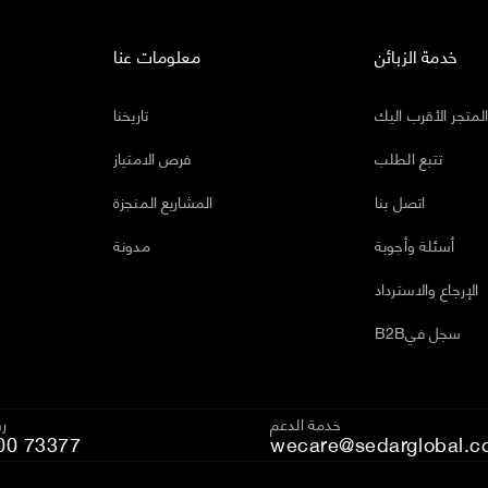
خدمة الزبائن
معلومات عنا
لمتجر الأقرب اليك
تاريخنا
تتبع الطلب
فرص الامتياز
اتصل بنا
المشاريع المنجزة
أسئلة وأجوبة
مدونة
الإرجاع والاسترداد
B2Bسجل في
خدمة الدعم
رق
00 73377
wecare@sedarglobal.c