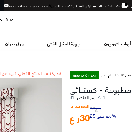
بنا
المتجر الأقرب اليك
الرقم المجاني 73327-800
wecare@sedarglobal.com
عينة مجا
أبواب اكورديون
أجهزة المنزل الذكي
ورق جدران
*قد يختلف المنتج الفعلي قليلاً عن 
بضاعة متوفرة
-15 أيام عمل
 مطبوعة
-
كستنائي
51LA-4
رمز العنصر
:
السعر يبدأ من
ر ع
39
30
ر ع
وفر حتى 25%