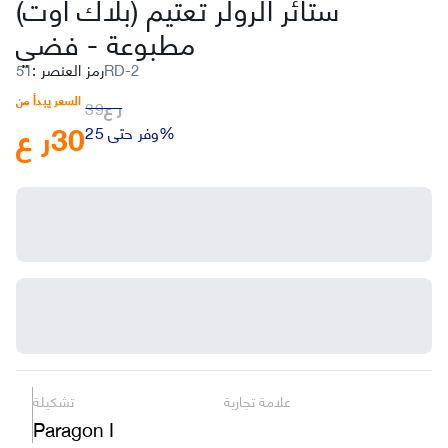
ستائر الرولر تعتيم (بلاك أوت)
مطبوعة
-
فضي
51RD-2
رمز العنصر
:
السعر يبدأ من
ر ع
39
30
ر ع
وفر حتى 25%
علامة تجارية
تشكيلة
Paragon I