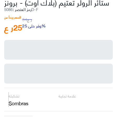
ستائر الرولر تعتيم (بلاك أوت)
-
برونز
5086D-F
رمز العنصر
:
السعر يبدأ من
ر ع
34
25
ر ع
وفر حتى 25%
علامة تجارية
تشكيلة
Sombras