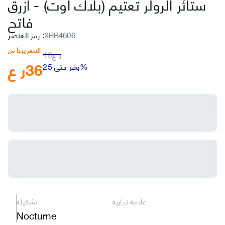
ستائر الرولر تعتيم (بلاك أوت)
-
أزرق
فاتح
XRB4606
:
رمز العنصر
السعر يبدأ من
ر ع
48
36
ر ع
وفر حتى 25%
علامة تجارية
تشكيلة
Nocturne