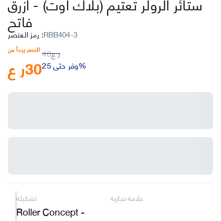
ستائر الرولر تعتيم (بلاك أوت)
-
أزرق
فاتح
RBB404-3
:
رمز العنصر
السعر يبدأ من
ر ع
40
30
ر ع
وفر حتى 25%
علامة تجارية
تشكيلة
Roller Concept -