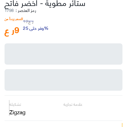
ستائر مطوية
-
أخضر فاتح
رمز العنصر
:
1798
السعر يبدأ من
ر ع
12
9
ر ع
وفر حتى 25%
علامة تجارية
تشكيلة
Zigzag