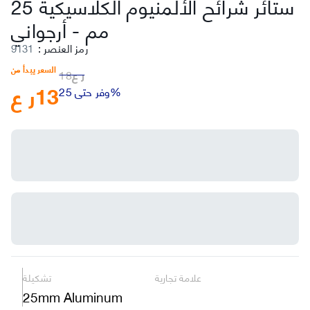
ستائر شرائح الألمنيوم الكلاسيكية 25
مم
-
أرجواني
رمز العنصر
:
9131
السعر يبدأ من
ر ع
18
13
ر ع
وفر حتى 25%
علامة تجارية
تشكيلة
25mm Aluminum