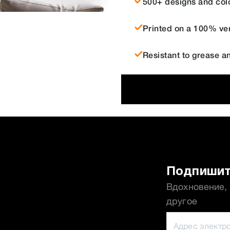
500+ designs and col
Printed on a 100% ver
Resistant to grease a
Подпишит
Вдохновение,
другое