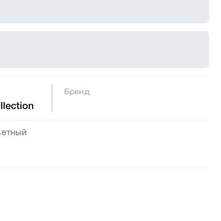
Бренд
lection
ветный