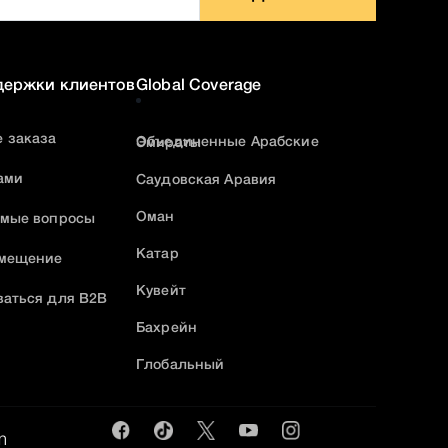
держки клиентов
Global Coverage
 заказа
Объединенные Арабские Эмираты
ами
Саудовская Аравия
Оман
емые вопросы
Катар
змещение
Кувейт
ваться для B2B
Бахрейн
Глобальный
m