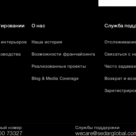
тировании
О нас
Служба под
 интерьеров
Наша история
Отслеживание
ководства
Возможности франчайзинга
Связаться с н
Реализованные проекты
Часто задава
Blog & Media Coverage
Возврат и во
Зарегистриро
ный номер
Службы поддержки
00 73327
wecare@sedarglobal.co