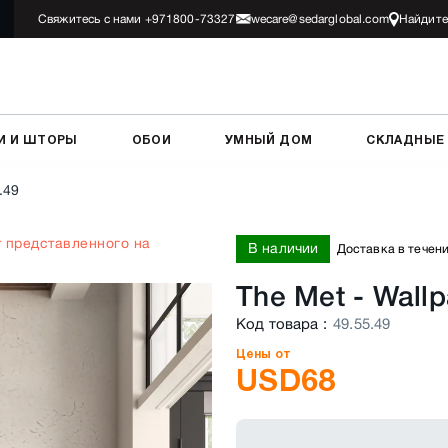
Свяжитесь с нами +971800-73327
wecare@sedarglobal.com
Найдите
И И ШТОРЫ
ОБОИ
УМНЫЙ ДОМ
СКЛАДНЫЕ
.49
т представленного на
В наличии
Доставка в течени
The Met - Wall
Код товара
:
49.55.49
Цены от
USD
68