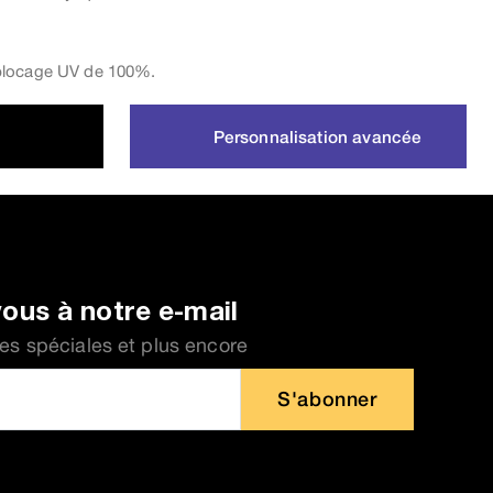
blocage UV de 100%.
Personnalisation avancée
ous à notre e-mail
fres spéciales et plus encore
S'abonner