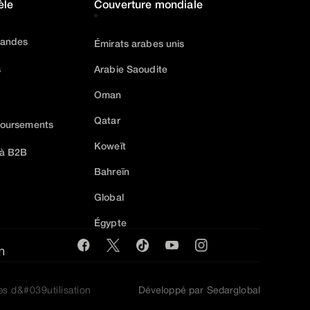
èle
Couverture mondiale
mandes
Émirats arabes unis
s
Arabie Saoudite
Oman
Qatar
boursements
Koweït
 à B2B
Bahreïn
Global
Égypte
m
es d&#039utilisation
Développé par Sedarglobal