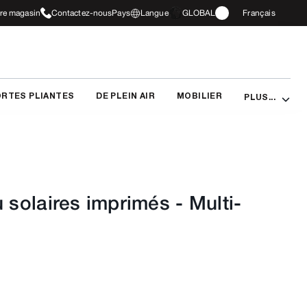
tre magasin
Contactez-nous
Pays
Langue
GLOBAL
Français
RTES PLIANTES
DE PLEIN AIR
MOBILIER
PLUS...
u solaires imprimés
-
Multi-