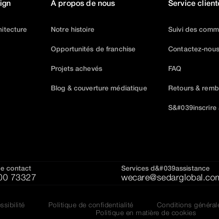
ign
À propos de nous
Service client
itecture
Notre histoire
Suivi des com
Opportunités de franchise
Contactez-nou
Projets achevés
FAQ
Blog & couverture médiatique
Retours & rem
S&#039inscrire
e contact
Services d&#039assistance
00 73327
wecare@sedarglobal.co
ssibilité
Politique de confidentialité
Conditions général
Politique en matière de cookies