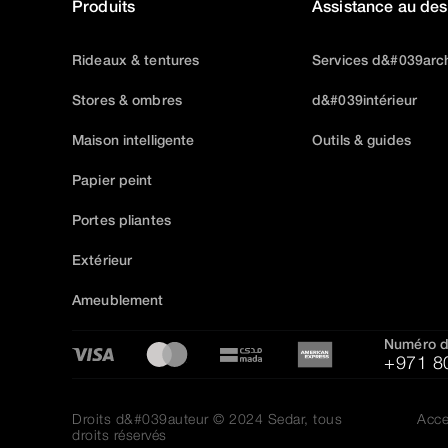
Produits
Assistance au des
Rideaux & tentures
Services d&#039arch
Stores & ombres
d&#039intérieur
Maison intelligente
Outils & guides
Papier peint
Portes pliantes
Extérieur
Ameublement
Numéro d
+971 8
Droits d&#039auteur © 2024 Sedar, tous
Acce
droits réservés