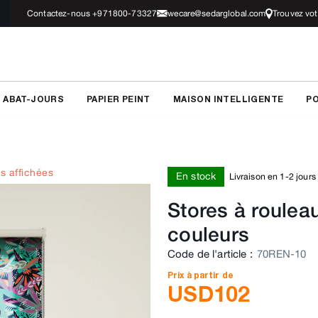
Contactez-nous +971800-73327
wecare@sedarglobal.com
Trouvez vo
 ABAT-JOURS
PAPIER PEINT
MAISON INTELLIGENTE
PO
s affichées
En stock
Livraison en 1-2 jours
Stores à roulea
couleurs
Code de l'article
:
70REN-10
Prix à partir de
USD
102