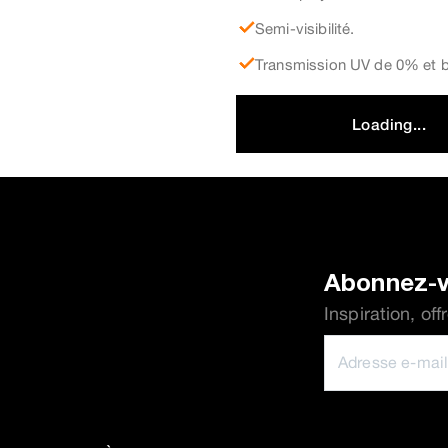
Semi-visibilité.
Transmission UV de 0% et 
Loading...
Abonnez-v
Inspiration, of