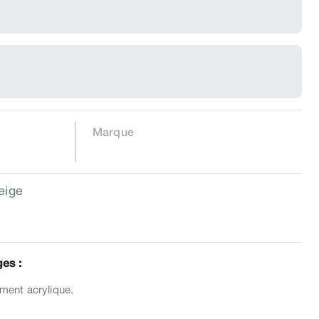
Marque
eige
es :
ment acrylique.