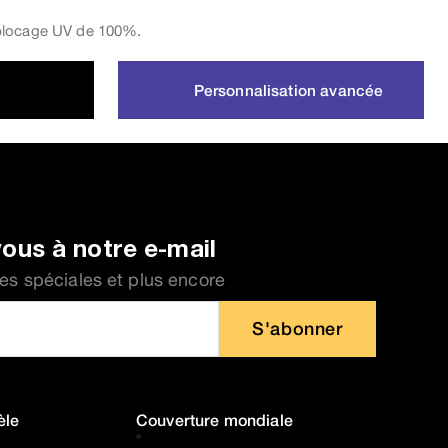
blocage UV de 100%.
Personnalisation avancée
ous à notre e-mail
fres spéciales et plus encore
S'abonner
èle
Couverture mondiale