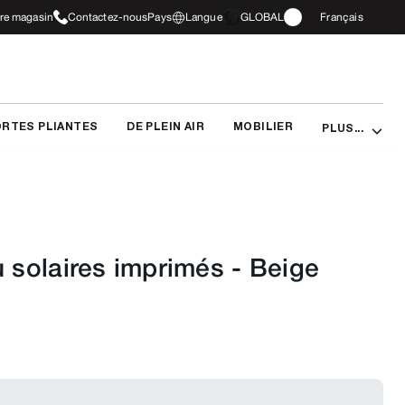
tre magasin
Contactez-nous
Pays
Langue
GLOBAL
Français
RTES PLIANTES
DE PLEIN AIR
MOBILIER
PLUS...
u solaires imprimés
-
Beige