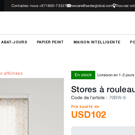
Contactez-nous +971800-73327
wecare@sedarglobal.com
Trouvez vo
 ABAT-JOURS
PAPIER PEINT
MAISON INTELLIGENTE
PO
s affichées
En stock
Livraison en 1-2 jours
Stores à roulea
Code de l'article
:
70BW-6
Prix à partir de
USD
102