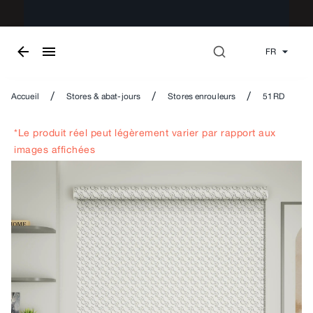
FR
/
/
/
Accueil
Stores & abat-jours
Stores enrouleurs
51RD
*Le produit réel peut légèrement varier par rapport aux
images affichées