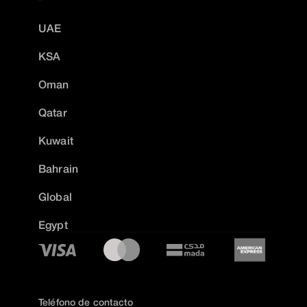
UAE
KSA
Oman
Qatar
Kuwait
Bahrain
Global
Egypt
Teléfono de contacto