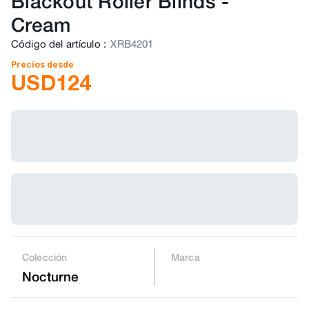
Blackout Roller Blinds
-
Cream
Código del artículo
:
XRB4201
Precios desde
USD
124
Colección
Marca
Nocturne