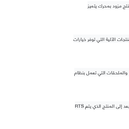
تج مزود بمحرك يتميز
جات الآلية التي توفر خيارات
 التي تعمل بنظام RTS بحيث يمكنك
RTS هو متعدد الاتجاهات ، لذلك لا داعي لتوجيه جهاز التحكم عن بعد إلى المنتج الذي يتم