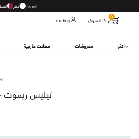
العربية
قطر
اتصل 
0
عربة التسوق
...Loading
اكثر
مفروشات
مظلات خارجية
التوصيل 17
تيليس ريموت - 