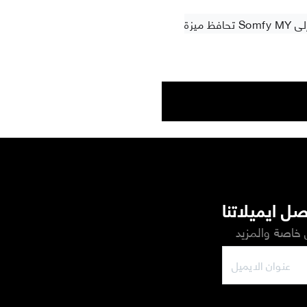
تحافظ ميزة Somfy MY الحصرية على موضع المنتج المفضل / المفضل دون الحاجة إلى
ل ايميلاتنا
خاصة والمزيد