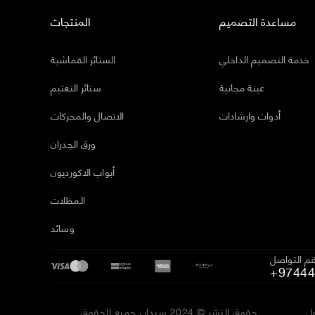
مساعدة التصميم
المنتجات
خدمة التصميم الداخلي
الستائر القماشية
عينة مجانية
ستائر التعتيم
أدوات وارشادات
الاتصال والمحركات
ورق الجدران
أبواب الاكورديون
المظلات
وسائد
م التواصل
+97444
ل
حقوق النشر © 2024 سيدار، جميع الحقوق