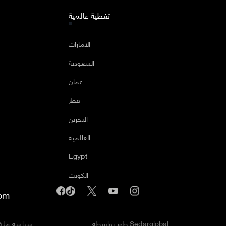
تغطية عالمية
ا
الامارات
السعودية
عمان
قطر
البحرين
العالمية
Egypt
الكويت
om
طور بواسطة Sedarglobal
سياسة ملفا