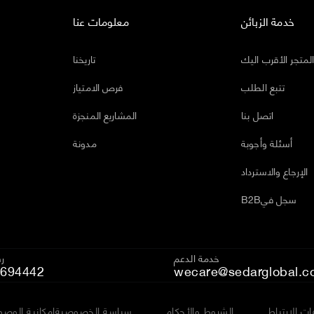
خدمة الزبائن
معلومات عنا
لمتجر الأقرب اليك
تاريخنا
تتبع الطلب
فرص الامتياز
اتصل بنا
المشاريع المنجزة
أسئلة وأجوبة
مدونة
الإرجاع والاسترداد
B2Bسجل في
خدمة الدعم
رق
694442
wecare@sedarglobal.c
ت الارتباط
الشروط والأحكام
سياسة الخصوصية
إمكانية الوصو