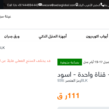
بنا
المتجر الأقرب اليك
wecare@sedarglobal.com
Call Us +97444694442
عينة مجا
أبواب اكورديون
أجهزة المنزل الذكي
ورق جدران
BLK
*قد يختلف المنتج الفعلي قليلاً عن 
بضاعة متوفرة
-19 أيام عمل
قناة واحدة
-
اسود
939BLK
رمز العنصر
:
111
ر ق