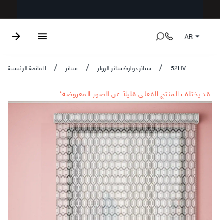
AR
52HV
ستائر دوارة/ستائر الرولر
ستائر
القائمة الرئيسية
/
/
/
*قد يختلف المنتج الفعلي قليلاً عن الصور المعروضة