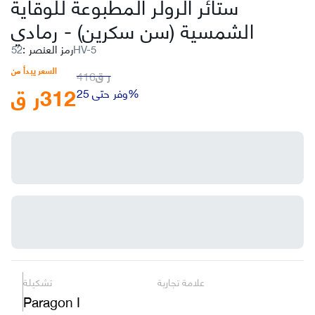
ستائر الرولر المطبوعة للوقاية
الشمسية (سن سكرين)
-
رمادي
52HV-5
رمز العنصر
:
السعر يبدأ من
ر ق
416
312
ر ق
وفر حتى 25%
علامة تجارية
تشكيلة
Paragon I