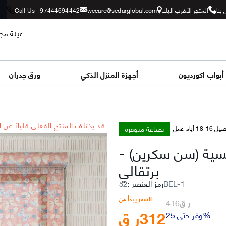
بنا
المتجر الأقرب اليك
wecare@sedarglobal.com
Call Us +97444694442
عينة مجا
أبواب اكورديون
أجهزة المنزل الذكي
ورق جدران
*قد يختلف المنتج الفعلي قليلاً عن 
بضاعة متوفرة
-18 أيام عمل
مسية (سن سكرين)
-
برتقالي
52BEL-1
رمز العنصر
:
السعر يبدأ من
ر ق
416
312
ر ق
وفر حتى 25%