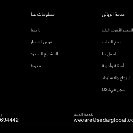
خدمة الزبائن
معلومات عنا
لمتجر الأقرب اليك
تاريخنا
تتبع الطلب
فرص الامتياز
اتصل بنا
المشاريع المنجزة
أسئلة وأجوبة
مدونة
الإرجاع والاسترداد
B2Bسجل في
خدمة الدعم
رق
694442
wecare@sedarglobal.c