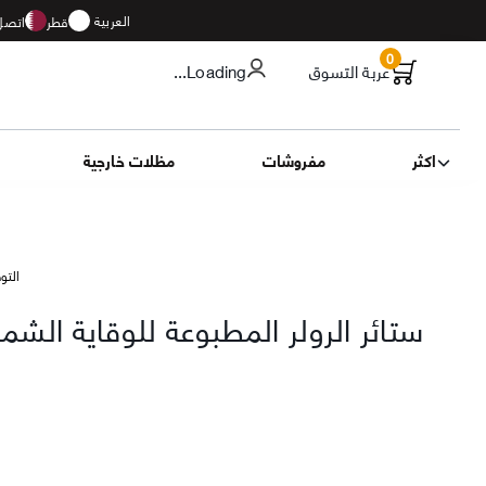
العربية
قطر
اتصل 
0
عربة التسوق
...Loading
اكثر
مفروشات
مظلات خارجية
التوصيل 16
ستائر الرولر المطبوعة للوقاية الش