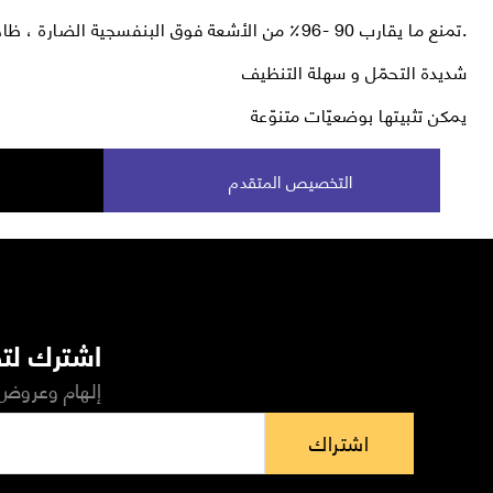
تمنع ما يقارب 90 -96٪ من الأشعة فوق البنفسجية الضارة ، ظاهرة الوهج.
شديدة التحمّل و سهلة التنظيف
يمكن تثبيتها بوضعيّات متنوّعة
التخصيص المتقدم
اشترك لتص
إلهام وعروض 
اشتراك