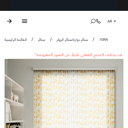
AR
70RA
ستائر دوارة/ستائر الرولر
ستائر
القائمة الرئيسية
/
/
/
*قد يختلف المنتج الفعلي قليلاً عن الصور المعروضة