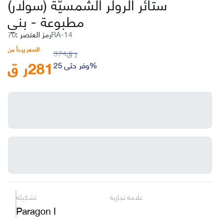
ستائر الرولر الشمسيّة (سولار)
بني
مطبوعة
-
70RA-14
رمز العنصر
:
السعر يبدأ من
ر ق
374
281
ر ق
وفر حتى 25%
علامة تجارية
تشكيلة
Paragon I