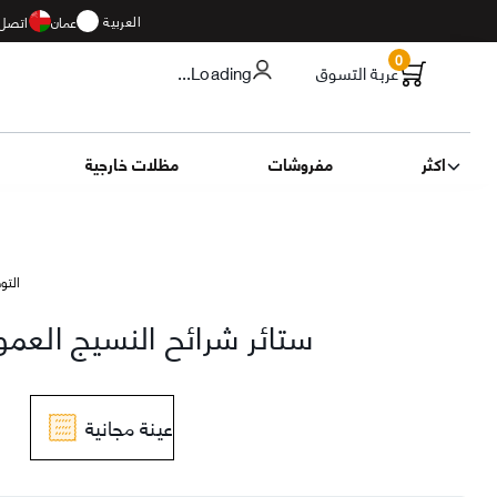
العربية
عمان
اتصل 
0
عربة التسوق
...Loading
اكثر
مفروشات
مظلات خارجية
التوصيل 11
أزرق
ستائر شرائح النسيج العمودية 7
عينة مجانية