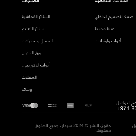
خدمة التصميم الداخلي
الستائر القماشية
عينة مجانية
ستائر التعتيم
أدوات وارشادات
الاتصال والمحركات
ورق الجدران
أبواب الاكورديون
المظلات
وسائد
م التواصل
+971 8
ل
حقوق النشر © 2024 سيدار، جميع الحقوق
محفوظة