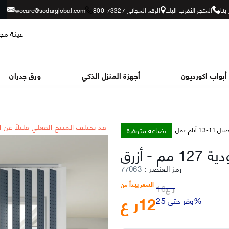
بنا
المتجر الأقرب اليك
الرقم المجاني 73327-800
wecare@sedarglobal.com
عينة مجا
أبواب اكورديون
أجهزة المنزل الذكي
ورق جدران
*قد يختلف المنتج الفعلي قليلاً عن 
بضاعة متوفرة
-13 أيام عمل
12 مم
-
رمز العنصر
:
77063
السعر يبدأ من
ر ع
16
12
ر ع
وفر حتى 25%