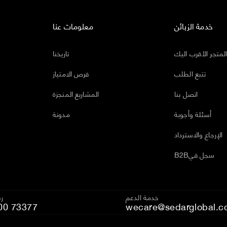
خدمة الزبائن
معلومات عنا
لمتجر الأقرب اليك
تاريخنا
تتبع الطلب
فرص الامتياز
اتصل بنا
المشاريع المنجزة
أسئلة وأجوبة
مدونة
الإرجاع والاسترداد
B2Bسجل في
خدمة الدعم
رق
00 73377
wecare@sedarglobal.c