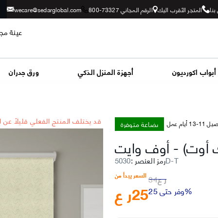
بنا
المتجر الأقرب اليك
الرقم المجاني 73327-800
wecare@sedarglobal.com
عينة مجا
أبواب اكورديون
أجهزة المنزل الذكي
ورق جدران
*قد يختلف المنتج الفعلي قليلاً عن 
بضاعة متوفرة
-13 أيام عمل
ك أوت)
-
أوف وايت
5030D-T
رمز العنصر
:
السعر يبدأ من
ر ع
34
25
ر ع
وفر حتى 25%