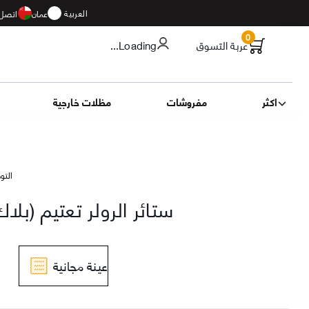
العربية
عمان
اتصل 
0
عربة التسوق
...Loading
اكثر
مفروشات
مظلات خارجية
التوصيل 11
ستائر الرولر تعتيم (بلا
عينة مجانية