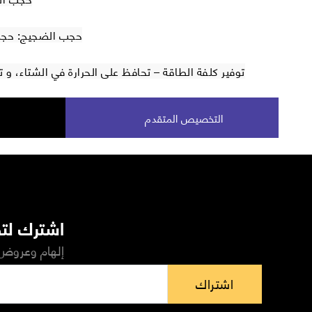
حجب الضجيج: حجب 40 % من الضجيج الخ
توفير كلفة الطاقة – تحافظ على الحرارة في الشتاء، و
التخصيص المتقدم
اشترك لتص
إلهام وعروض 
اشتراك