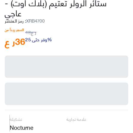
ستائر الرولر تعتيم (بلاك أوت)
-
عاجي
XRB4700
:
رمز العنصر
السعر يبدأ من
ر ع
48
36
ر ع
وفر حتى 25%
علامة تجارية
تشكيلة
Nocturne