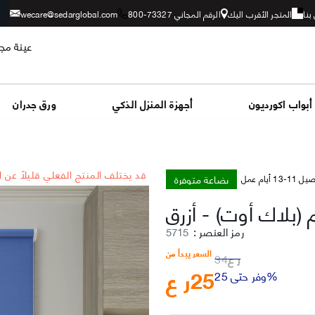
بنا
المتجر الأقرب اليك
الرقم المجاني 73327-800
wecare@sedarglobal.com
عينة مجا
أبواب اكورديون
أجهزة المنزل الذكي
ورق جدران
*قد يختلف المنتج الفعلي قليلاً عن 
بضاعة متوفرة
-13 أيام عمل
م (بلاك أوت)
-
رمز العنصر
:
5715
السعر يبدأ من
ر ع
34
25
ر ع
وفر حتى 25%