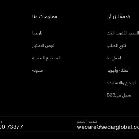
خدمة الزبائن
معلومات عنا
لمتجر الأقرب اليك
تاريخنا
تتبع الطلب
فرص الامتياز
اتصل بنا
المشاريع المنجزة
أسئلة وأجوبة
مدونة
الإرجاع والاسترداد
B2Bسجل في
خدمة الدعم
رق
00 73377
wecare@sedarglobal.c