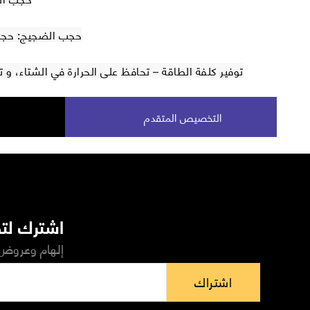
حجب الضجيج: حجب 40 % من الضجيج الخ
توفير كلفة الطاقة – تحافظ على الحرارة في الشتاء، و
التخصيص المتقدم
اشترك لتص
إلهام وعروض 
اشتراك