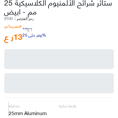
ستائر شرائح الألمنيوم الكلاسيكية 25
ابيض
مم
-
رمز العنصر
:
9100
السعر يبدأ من
ر ع
18
13
ر ع
وفر حتى 25%
علامة تجارية
تشكيلة
25mm Aluminum