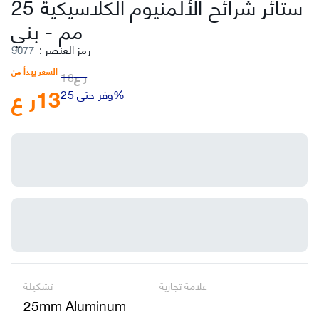
ستائر شرائح الألمنيوم الكلاسيكية 25
بني
مم
-
رمز العنصر
:
9077
السعر يبدأ من
ر ع
18
13
ر ع
وفر حتى 25%
علامة تجارية
تشكيلة
25mm Aluminum