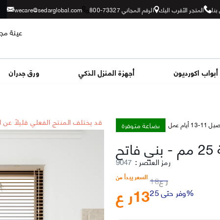
بنا
المتجر الأقرب اليك
الرقم المجاني 73327-800
wecare@sedarglobal.com
عينة مجا
أبواب اكورديون
أجهزة المنزل الذكي
ورق جدران
*قد يختلف المنتج الفعلي قليلاً عن 
بضاعة متوفرة
-13 أيام عمل
م
-
بني فاتح
رمز العنصر
:
9047
السعر يبدأ من
ر ع
18
13
ر ع
وفر حتى 25%