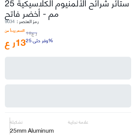
ستائر شرائح الألمنيوم الكلاسيكية 25
مم
-
أخضر فاتح
رمز العنصر
:
9034
السعر يبدأ من
ر ع
18
13
ر ع
وفر حتى 25%
علامة تجارية
تشكيلة
25mm Aluminum