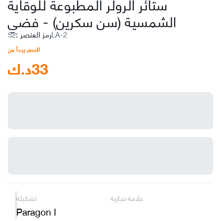
ستائر الرولر المطبوعة للوقاية
الشمسية (سن سكرين)
-
فضي
52LA-2
رمز العنصر
:
السعر يبدأ من
33
د.ك
علامة تجارية
تشكيلة
Paragon I