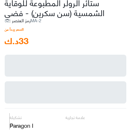
ستائر الرولر المطبوعة للوقاية
الشمسية (سن سكرين)
-
فضي
52MA-2
رمز العنصر
:
السعر يبدأ من
33
د.ك
علامة تجارية
تشكيلة
Paragon I