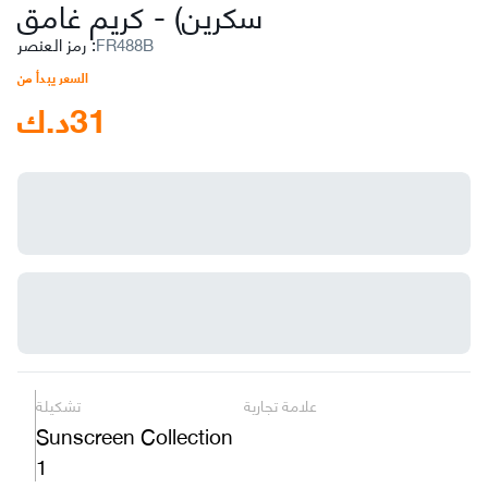
سكرين)
-
كريم غامق
FR488B
:
رمز العنصر
السعر يبدأ من
31
د.ك
علامة تجارية
تشكيلة
Sunscreen Collection
1