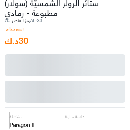
ستائر الرولر الشمسيّة (سولار)
مطبوعة
-
رمادي
70AL-33
رمز العنصر
:
السعر يبدأ من
30
د.ك
علامة تجارية
تشكيلة
Paragon II