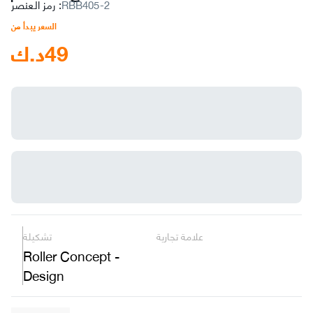
RBB405-2
:
رمز العنصر
السعر يبدأ من
49
د.ك
علامة تجارية
تشكيلة
Roller Concept -
Design