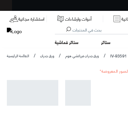
نية
أدوات وارشادات
استشارة مجانية
ستائر
ستائر قماشية
IV-93591
ورق جدران فرزاتشي هوم
ورق جدران
القائمة الرئيسية
/
/
/
الصور المعروضة