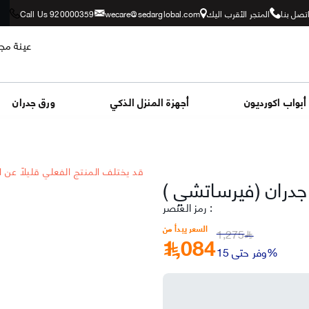
تصل بنا
المتجر الأقرب اليك
wecare@sedarglobal.com
Call Us 920000359
عينة مجا
أبواب اكورديون
أجهزة المنزل الذكي
ورق جدران
*قد يختلف المنتج الفعلي قليلاً عن 
جدران (فيرساتشي )
:
رمز العنصر
السعر يبدأ من
1,275
1,084
﷼
وفر حتى 15%