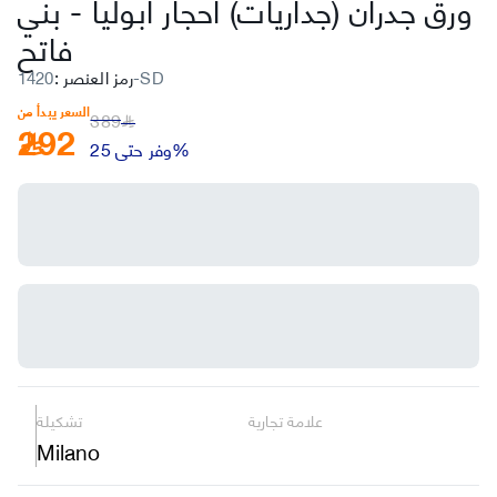
ورق جدران (جداريات) أحجار أبوليا
-
بني
فاتح
1420-SD
رمز العنصر
:
السعر يبدأ من
389
292
﷼
وفر حتى 25%
علامة تجارية
تشكيلة
Milano