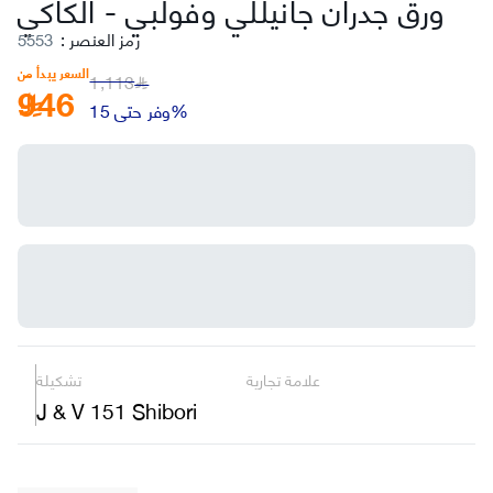
ورق جدران جانيللي وفولبي
-
الكاكي
رمز العنصر
:
5553
السعر يبدأ من
1,113
946
﷼
وفر حتى 15%
علامة تجارية
تشكيلة
J & V 151 Shibori