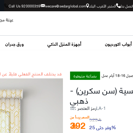
تصل بنا
المتجر الأقرب اليك
wecare@sedarglobal.com
Call Us 920000359
عينة مجا
أبواب اكورديون
أجهزة المنزل الذكي
ورق جدران
*قد يختلف المنتج الفعلي قليلاً عن 
بضاعة متوفرة
-18 أيام عمل
مسية (سن سكرين)
-
ذهبي
52LA-1
رمز العنصر
:
السعر يبدأ من
523
392
﷼
وفر حتى 25%