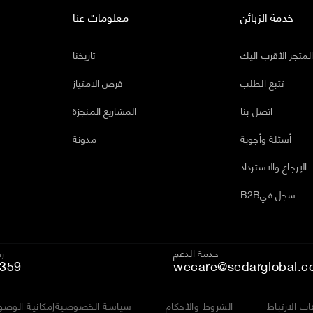
خدمة الزبائن
معلومات عنا
لمتجر الأقرب اليك
تاريخنا
تتبع الطلب
فرص الامتياز
اتصل بنا
المشاريع المنجزة
أسئلة وأجوبة
مدونة
الإرجاع والاسترداد
B2Bسجل في
خدمة الدعم
رق
359
wecare@sedarglobal.c
ت الارتباط
الشروط والأحكام
سياسة الخصوصية
إمكانية الوصو