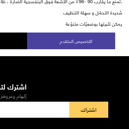
تمنع ما يقارب 90 -96٪ من الأشعة فوق البنفسجية الضارة ، ظاهرة الوهج.
شديدة التحمّل و سهلة التنظيف
يمكن تثبيتها بوضعيّات متنوّعة
التخصيص المتقدم
اشترك لتص
إلهام وعروض 
اشتراك