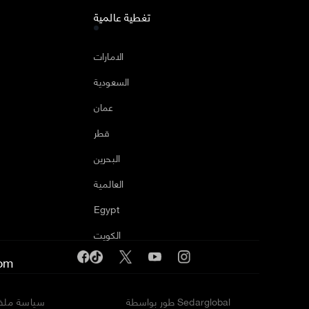
تغطية عالمية
ا
الامارات
السعودية
عمان
قطر
البحرين
العالمية
Egypt
الكويت
om
طور بواسطة Sedarglobal
سياسة ملفا