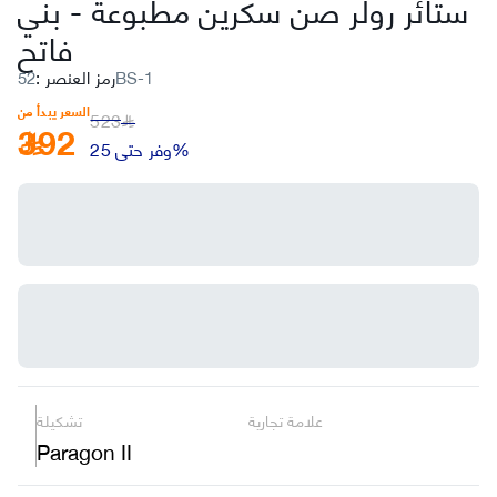
ستائر رولر صن سكرين مطبوعة
-
بني
فاتح
52BS-1
رمز العنصر
:
السعر يبدأ من
523
392
﷼
وفر حتى 25%
علامة تجارية
تشكيلة
Paragon II