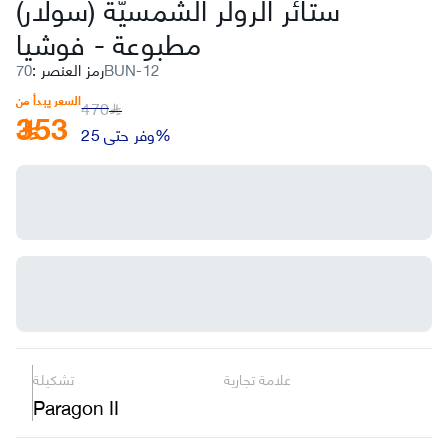
ستائر الرولر الشمسيّة (سولار)
مطبوعة
-
فوشيا
70BUN-12
رمز العنصر
:
السعر يبدأ من
470
353
﷼
وفر حتى 25%
علامة تجارية
تشكيلة
Paragon II