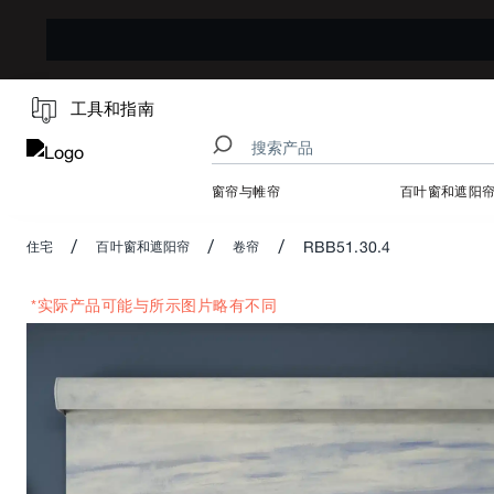
工具和指南
窗帘与帷帘
百叶窗和遮阳
/
/
/
RBB51.30.4
住宅
百叶窗和遮阳帘
卷帘
*实际产品可能与所示图片略有不同