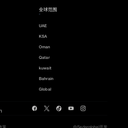
全球范围
UAE
KSA
Oman
Qatar
kuwait
Bahrain
Global
m
e政策
由Sedarglobal开发