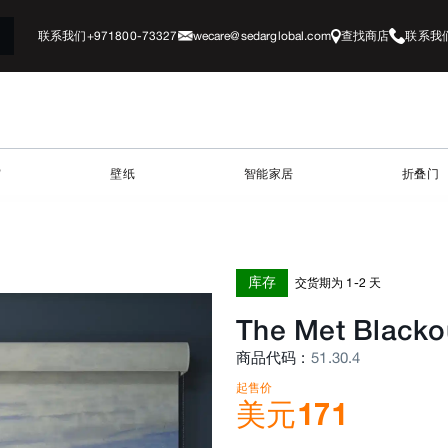
联系我们+971800-73327
wecare@sedarglobal.com
查找商店
联系我
帘
壁纸
智能家居
折叠门
库存
交货期为 1-2 天
The Met Blacko
商品代码
:
51.30.4
起售价
美元
171