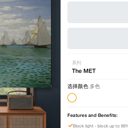
系列
The MET
选择颜色
多色
Features and Benefits:
Block light - block up to 99%