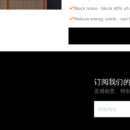
Block noise - block 40% of 
Reduce energy costs - can t
订阅我们
灵感创意、特