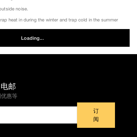
outside noise.
rap heat in during the winter and trap cold in the summer
Loading...
的电邮
别优惠等
订
阅