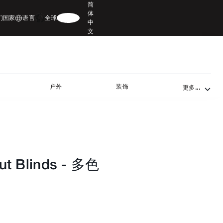
简
体
们
国家
语言
全球
中
文
户外
装饰
更多...
ut Blinds
-
多色