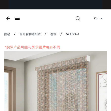
CH
/
/
/
住宅
百叶窗和遮阳帘
卷帘
52ABG-A
*实际产品可能与所示图片略有不同