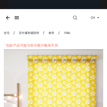
CH
/
/
/
住宅
百叶窗和遮阳帘
卷帘
70BL
*实际产品可能与所示图片略有不同