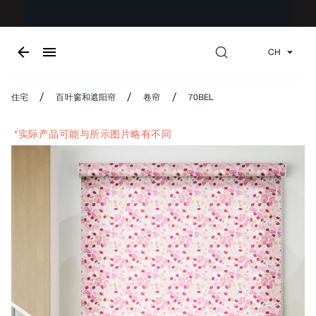
CH
/
/
/
住宅
百叶窗和遮阳帘
卷帘
70BEL
*实际产品可能与所示图片略有不同