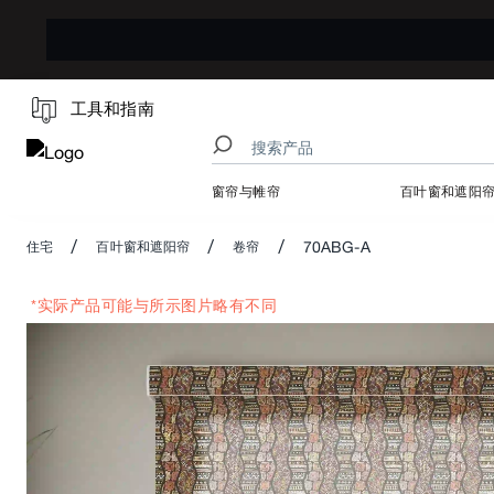
工具和指南
窗帘与帷帘
百叶窗和遮阳
/
/
/
70ABG-A
住宅
百叶窗和遮阳帘
卷帘
*实际产品可能与所示图片略有不同