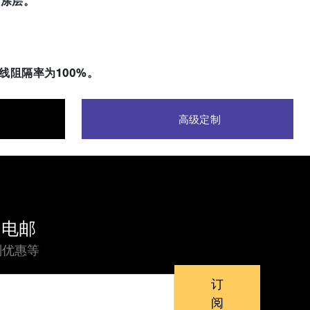
酸涂层。
线阻隔率为100%。
高级定制
的电邮
别优惠等
订
阅