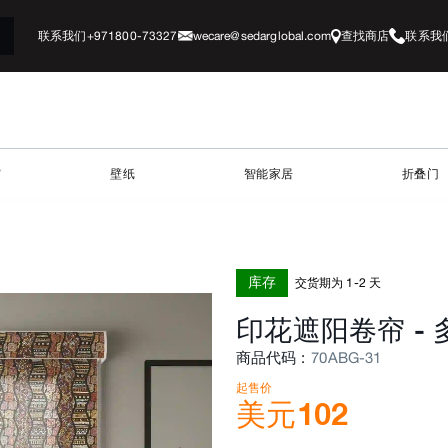
联系我们+971800-73327
wecare@sedarglobal.com
查找商店
联系我
帘
壁纸
智能家居
折叠门
库存
交货期为 1-2 天
印花遮阳卷帘
-
商品代码
:
70ABG-31
起售价
美元
102