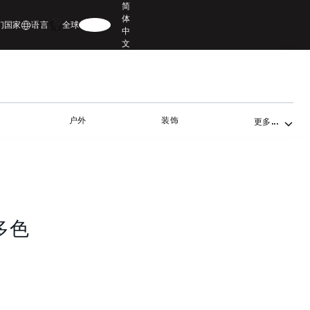
简
体
们
国家
语言
全球
中
文
户外
装饰
更多...
多色